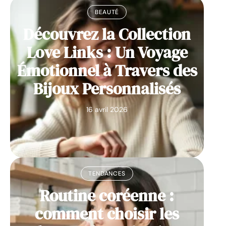
BEAUTÉ
Découvrez la Collection
Love Links : Un Voyage
Émotionnel à Travers des
Bijoux Personnalisés
16 avril 2026
TENDANCES
Routine coréenne :
comment choisir les