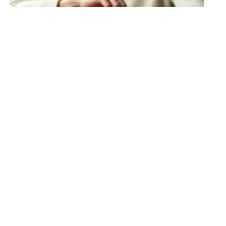
TENDANCES
Routine coréenne :
comment choisir les
bons soins selon les
besoins de sa peau ?
7 août 2026