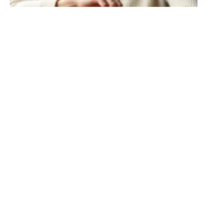
BEAUTÉ
Barbe ou visage rasé, ce
que vos choix disent de
vous
6 juin 2026