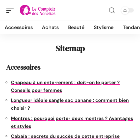
Accessoires
Achats
Beauté
Stylisme
Tendan
Sitemap
Accessoires
Chapeau à un enterrement : doit-on le porter ?
Conseils pour femmes
Longueur idéale sangle sac banane : comment bien
choisir ?
Montres : pourquoi porter deux montres ? Avantages
et styles
Cabaïa : secrets du succès de cette entreprise