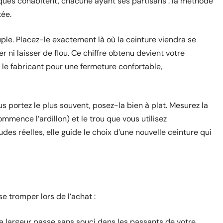
iques cohabitent, chacune ayant ses partisans : la méthode
tée.
le. Placez-le exactement là où la ceinture viendra se
 ni laisser de flou. Ce chiffre obtenu devient votre
ar le fabricant pour une fermeture confortable,
 portez le plus souvent, posez-la bien à plat. Mesurez la
ommence l’ardillon) et le trou que vous utilisez
es réelles, elle guide le choix d’une nouvelle ceinture qui
e tromper lors de l’achat :
la largeur passe sans souci dans les passants de votre