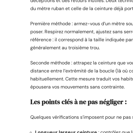
déceptions et des retours inutiles. Deux techn
du mètre ruban et celle de la ceinture déjà por
Première méthode : armez-vous d’un mètre soup
poser. Respirez normalement, ajustez sans serrer
référence : il correspond à la taille indiquée p
généralement au troisième trou.
Seconde méthode : attrapez la ceinture que vous
distance entre l’extrémité de la boucle (là où c
habituellement. Cette mesure traduit vos habitud
épousera vos mouvements sans contrainte.
Les points clés à ne pas négliger :
Quelques vérifications s’imposent pour ne pas s
Longueur largeur ceinture
: contrôlez que 