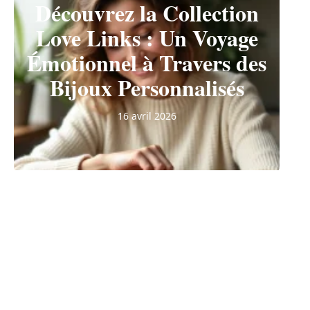
Découvrez la Collection
Love Links : Un Voyage
Émotionnel à Travers des
Bijoux Personnalisés
16 avril 2026
TENDANCES
Routine coréenne :
comment choisir les bons
soins selon les besoins de
sa peau ?