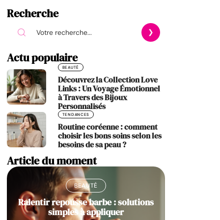
Recherche
Actu populaire
BEAUTÉ
Découvrez la Collection Love
Links : Un Voyage Émotionnel
à Travers des Bijoux
Personnalisés
TENDANCES
Routine coréenne : comment
choisir les bons soins selon les
besoins de sa peau ?
Article du moment
BEAUTÉ
Ralentir repousse barbe : solutions
simples à appliquer